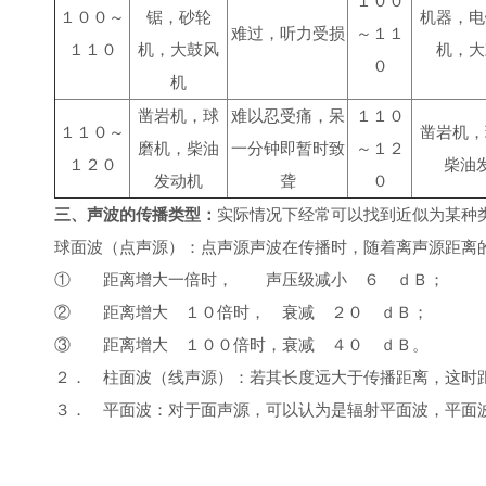
１００
１００～
锯，砂轮
机器，电
难过，听力受损
～１１
１１０
机，大鼓风
机，大
０
机
凿岩机，球
难以忍受痛，呆
１１０
１１０～
凿岩机，
磨机，柴油
一分钟即暂时致
～１２
１２０
柴油
发动机
聋
０
三、声波的传播类型：
实际情况下经常可以找到近似为某种
球面波（点声源）：点声源声波在传播时，随着离声源距离
① 距离增大一倍时， 声压级减小 ６ ｄＢ；
② 距离增大 １０倍时， 衰减 ２０ ｄＢ；
③ 距离增大 １００倍时，衰减 ４０ ｄＢ。
２． 柱面波（线声源）：若其长度远大于传播距离，这时
３． 平面波：对于面声源，可以认为是辐射平面波，平面