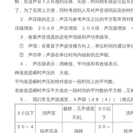
帕，在这声音下人耳感到压痛、头昏，时间稍长就会引起耳
了。为了实用上方便，同时考虑到人耳对声音强弱反应的特
２．声压级的定义：声压与参考声压之比的平方取常用对
压级增加 ２０ｄＢ，声压增加 １００倍，声压级增加 
３．衡量声音强度的还有声强级和声功率级等。
① 声强：在垂直于声波传播方向上，单位时间内通过单
② 声功率：声源在单位时间内辐射的总声能。
４． 声压级表示：用峰值、平均值和有效值表示。
峰值就是瞬时声压的 大值。
平均值是瞬时声压的绝对值在一段时间上的平均数。
有效值是瞬时声压平方值在一段时间的平均数的平方根，又
５． 我们常见声源感觉，Ａ声级［ｄＢ（Ａ）］（测点
极静，几乎感觉
３０以
３０以下
消声室
消
不到。
下
３０～４
３０～
轻声耳语
很静
轻声