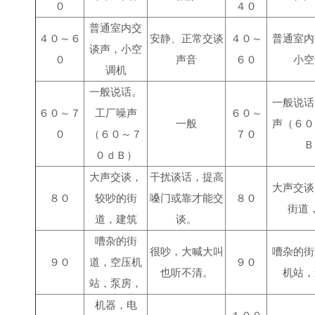
０
４０
普通室内交
４０～６
安静、正常交谈
４０～
普通室内
谈声，小空
０
声音
６０
小空
调机
一般说话。
一般说话
６０～７
工厂噪声
６０～
一般
声（６０
０
（６０～７
７０
Ｂ
０ｄＢ）
大声交谈，
干扰谈话，提高
大声交谈
８０
较吵的街
嗓门或靠才能交
８０
街道
道，建筑
谈。
嘈杂的街
很吵，大喊大叫
嘈杂的街
９０
道，空压机
９０
也听不清。
机站，
站，泵房，
机器，电