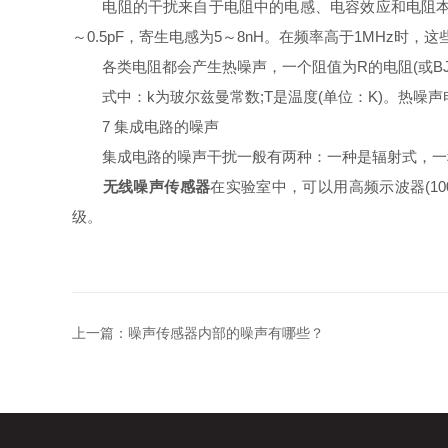
电阻的干扰来自于电阻中的电感、电容效应和电阻本身的
～0.5pF，寄生电感为5～8nH。在频率高于1MHz时
各类电阻都会产生热噪声，一个阻值为R的电阻(或BJ
式中：k为玻尔兹曼常数;T是温度(单位：K)。热噪
7 集成电路的噪声
集成电路的噪声干扰一般有两种：一种是辐射式，一种是
无线噪声传感器
在实验室中，可以用高频示波器(10
级。
上一篇：
噪声传感器内部的噪声有哪些？