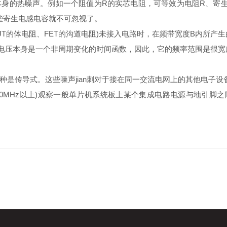
热噪声。例如一个阻值为R的实芯电阻，可等效为电阻R、寄生电
，这些寄生电感电容就不可忽视了。
T的体电阻、FET的沟道电阻)未接入电路时，在频带宽度B内所产
声电压本身是一个非周期变化的时间函数，因此，它的频率范围是很
传导式。这些噪声jian刺对于接在同一交流电网上的其他电子设备
0MHz以上)观察一般单片机系统板上某个集成电路电源与地引脚之间