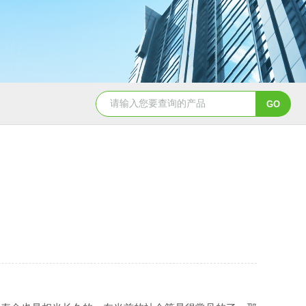
电流环4-20mA噪音传感器
LED噪音显示屏
JH