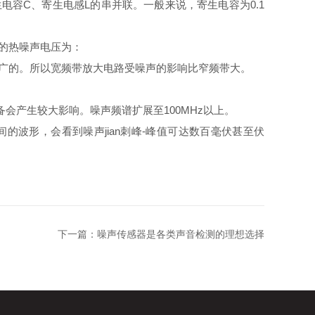
容C、寄生电感L的串并联。一般来说，寄生电容为0.1
生的热噪声电压为：
宽广的。所以宽频带放大电路受噪声的影响比窄频带大。
会产生较大影响。噪声频谱扩展至100MHz以上。
的波形，会看到噪声jian刺峰-峰值可达数百毫伏甚至伏
下一篇：
噪声传感器是各类声音检测的理想选择