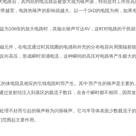
大电路后，其内部的电流就会被放大成为噪声源，特别是对工作在高
宽，电路热噪声的影响就越大。以一个1kΩ的电阻为例，如果电
106倍的放大电路时，其输出噪声可达4V，这时对电路的干扰就
磁元件，在电流通过时其线圈的电感和外壳的分布电容向周围辐射
向高压，形成瞬时浪涌电流，这种瞬间的高压对电路将产生极大的
的体电阻及相应的引线电阻时而产生。其中'所产生的噪声是主要的
通过发射结注入到基区的载流子数目，在各个瞬时都不相同，因而发
理不好而引起的噪声称为闪烁噪声。它与半导体表面少数载流子的
下)范围起主要作用。