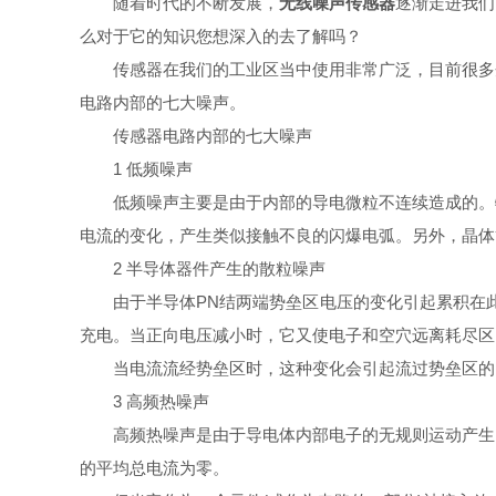
随着时代的不断发展，
无线噪声传感器
逐渐走进我们
么对于它的知识您想深入的去了解吗？
传感器在我们的工业区当中使用非常广泛，目前很多企
电路内部的七大噪声。
传感器电路内部的七大噪声
1 低频噪声
低频噪声主要是由于内部的导电微粒不连续造成的。特
电流的变化，产生类似接触不良的闪爆电弧。另外，晶体
2 半导体器件产生的散粒噪声
由于半导体PN结两端势垒区电压的变化引起累积在此
充电。当正向电压减小时，它又使电子和空穴远离耗尽区
当电流流经势垒区时，这种变化会引起流过势垒区的电
3 高频热噪声
高频热噪声是由于导电体内部电子的无规则运动产生的
的平均总电流为零。