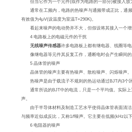
但当它作为一个元件(或作为电路的一部分)被接入放
通常在工频内，电路的热噪声与通频带成正比，通频带越
有效值为4μV(设温度为室温T=290K)。
看起来噪声的电动势并不大，但假设将其接入一个增益为
4 电路板上的电磁元件的干扰
无线噪声传感器
许多电路板上都有继电器、线圈等电
像继电器等元件其反复工作，通断电时会产生瞬间的反
5 晶体管的噪声
晶体管的噪声主要有热噪声、散粒噪声、闪烁噪声。
热噪声是由于载流子不规则的热运动通过BJT内3个区
通常所说的BJT中的电流，只是一个平均值。实际上
声。
由于半导体材料及制造工艺水平使得晶体管表面清洁处
与频率近似成反比，又称1/f噪声。它主要在低频(kHz以
6 电阻器的噪声