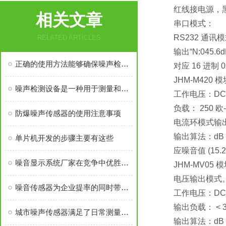
红线接电源，黑线
相关文章
串口模式：
RS232 通讯模式 
RELATED ARTICLES
输出“N:045.6dB
正确的使用方法能够确保噪声检测设备测量结果的准确性和可靠性
对应 16 进制 0x
JHM-M420 模
噪声检测设备是一种用于测量和分析环境中噪声水平的设备
工作电压：DC 24
负载： 250 欧---
防爆噪声传感器的使用注意事项
电流环模式输出： 4 
输出算法：dB = (Io
单片机开发的步骤主要有这些
应噪音值 (15.2 - 4)
噪音显示系统厂家在竞争中优胜劣汰
JHM-MV05 
电压输出模式
噪音传感器为企业提率的同时带来利益
工作电压：DC 12
输出负载： < 3
城市噪声传感器满足了日常测量需求
输出算法：dB = (V0 –