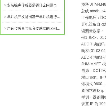
模块 JHM-M48
安装噪声传感器需要什么问题？
总线 modbus4
单片机开发是指基于单片机进行软件和硬件开发的过程
工作电压：DC 12
开机设备自动发送：
声音传感器与噪音传感器的区别在哪？
读测量数据：
例1 命令：01 03 0
ADDR 功能码 
响应: 01 03 04 00
ADDR 功能码 字节计
JHM-MNET 
电源：DC12V,10
端口 port、IP
讯模式 9600，n，8
查询本设备 ip：CM+
举例：设备回答 CM+I
设置 IP 为 192.16