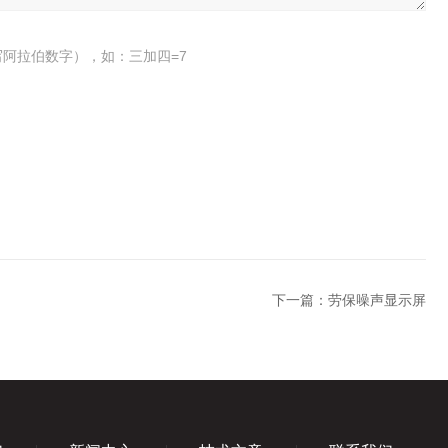
阿拉伯数字），如：三加四=7
下一篇：
劳保噪声显示屏