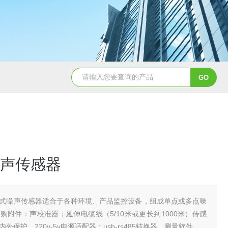
电流环4-20mA噪音传感器
LED噪音显示屏
JH
声传感器
式噪声传感器适合于各种环境、产品监控设备，组成单点或多点噪
购附件：声校准器；延伸电缆线（5/10米或更长到1000米）传感
外保护、220v-5v电源适配器；usb-rs485转换器、测量软件。