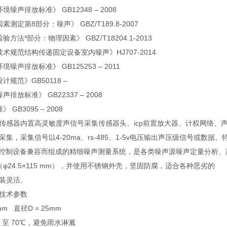
噪声排放标准》 GB12348 – 2008
测定第8部分：噪声》 GBZ/T189.8-2007
方法*部分：物理因素》 GBZ/T18204.1-2013
术规范结构传递固定设备室内噪声》HJ707-2014
噪声排放标准》 GB125253 – 2011
规范》GB50118 –
排放标准》 GB22337 – 2008
GB3095 – 2008
传感器内置高灵敏度声信号采集传感器头、icp前置放大器、计权网络、
集，采集信号以4-20ma、rs-485、1-5v电压输出声压级信号或
dcs等控制设备兼容而组成的精细噪声测量系统，是各类噪声源噪声定量分
φ24.5×115 mm），并使用不锈钢外壳，坚固防腐，适合各种恶劣的
装灵活。
技术参数
mm 直径D = 25mm
℃ 至 70℃，避免雨水淋溅