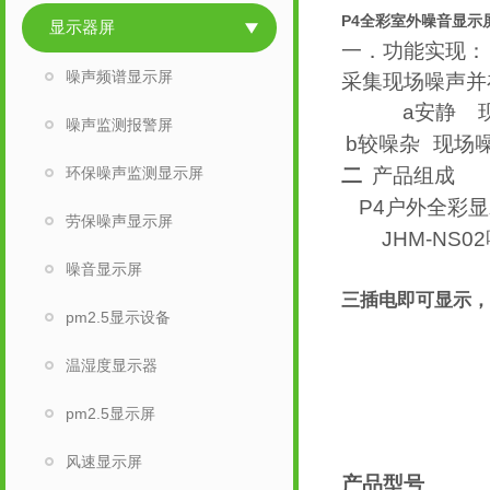
P4全彩室外噪音显示
显示器屏
一．功能实现：
噪声频谱显示屏
采集现场噪声并
a
安静
噪声监测报警屏
b
较噪杂
现场
环保噪声监测显示屏
二
产品组成
P4
户外全彩显
劳保噪声显示屏
JHM-NS02
噪音显示屏
三插电即可显示，
pm2.5显示设备
温湿度显示器
pm2.5显示屏
风速显示屏
产品型号