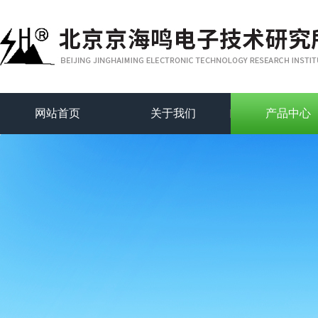
网站首页
关于我们
产品中心