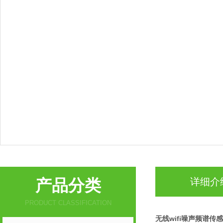
产品分类
详细介
PRODUCT CLASSIFICATION
无线wifi噪声频谱传