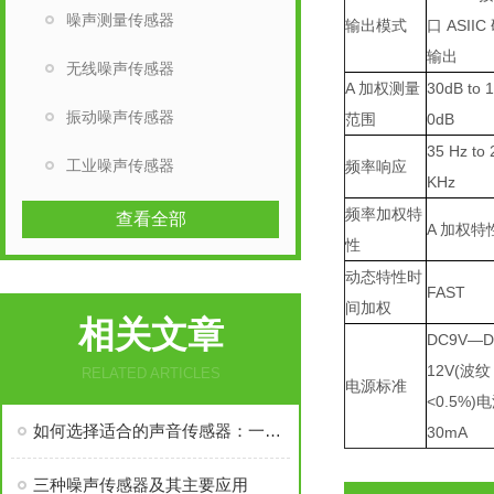
噪声测量传感器
输出模式
口
ASIIC
输出
无线噪声传感器
A
加权测量
30dB to 
振动噪声传感器
范围
0dB
35 Hz to 
工业噪声传感器
频率响应
KHz
频率加权特
查看全部
A
加权特
性
动态特性时
FAST
间加权
相关文章
DC9V—D
12V(
波纹
RELATED ARTICLES
电源标准
<0.5%)
电
如何选择适合的声音传感器：一份详尽指南
30mA
三种噪声传感器及其主要应用